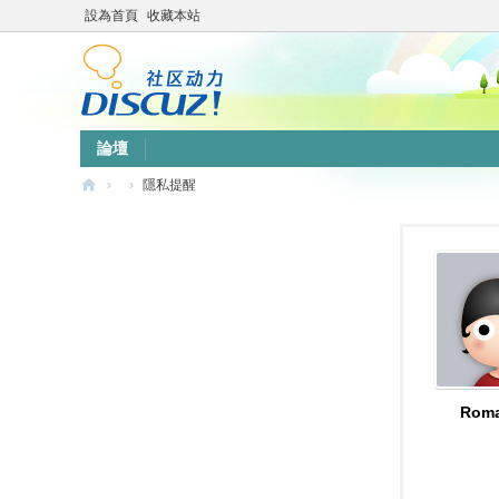
設為首頁
收藏本站
論壇
›
›
隱私提醒
靜
竹
林
心
靈
網
站
Roma