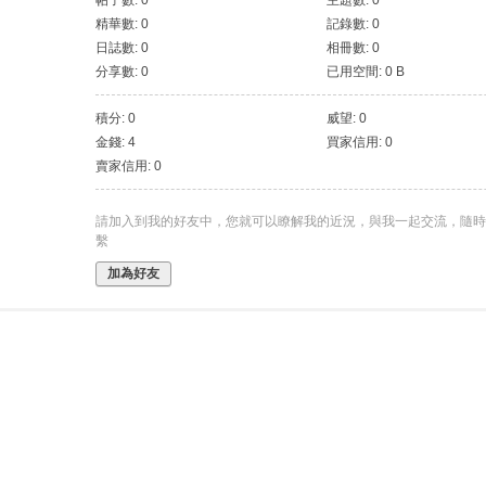
帖子數: 0
主題數: 0
精華數: 0
記錄數: 0
日誌數: 0
相冊數: 0
分享數: 0
已用空間: 0 B
積分: 0
威望: 0
金錢: 4
買家信用: 0
賣家信用: 0
請加入到我的好友中，您就可以瞭解我的近況，與我一起交流，隨時
繫
加為好友