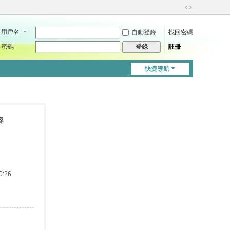
切
換
用戶名
自動登錄
找回密碼
到
寬
密碼
註冊
登錄
版
快捷導航
容
:26