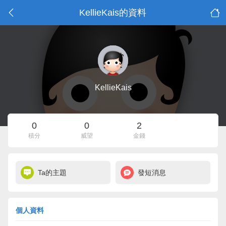
KellieKais的資料
KellieKais
0
0
2
積分
威望
金錢
Ta的主題
發短消息
個人資料