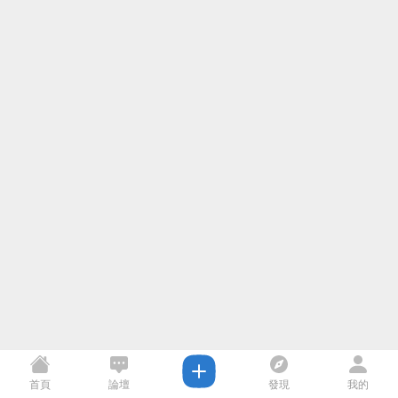
首頁
論壇
發現
我的