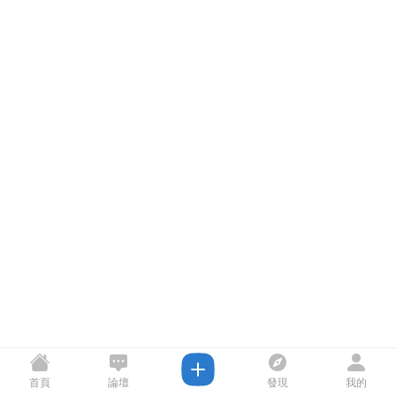
首頁
論壇
發現
我的