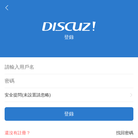
登錄
安全提問(未設置請忽略)
登錄
還沒有註冊？
找回密碼