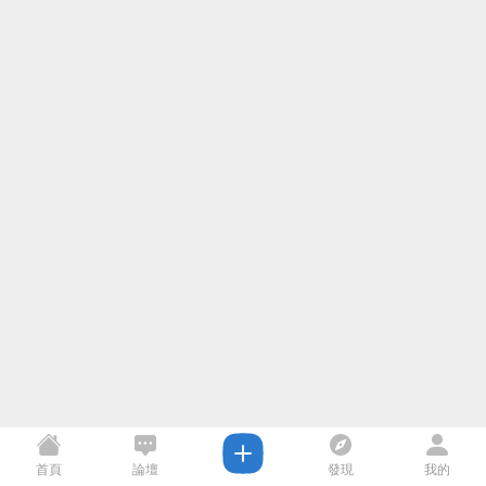
首頁
論壇
發現
我的