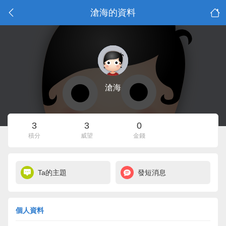
滄海的資料
滄海
3
3
0
積分
威望
金錢
Ta的主題
發短消息
個人資料