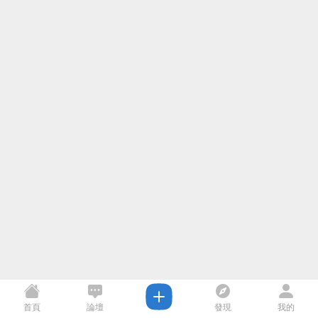
首頁
論壇
發現
我的