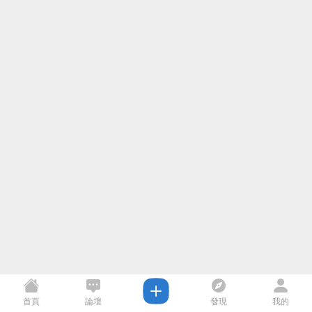
首頁
論壇
發現
我的