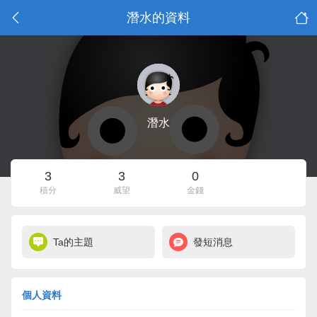
潛水的資料
潛水
3
3
0
積分
威望
金錢
Ta的主題
發短消息
個人資料