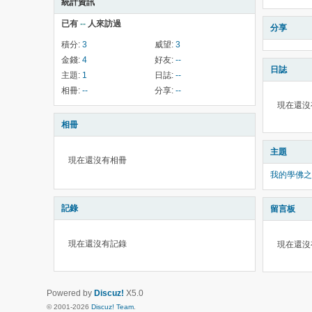
統計資訊
已有
--
人來訪過
分享
積分:
3
威望:
3
金錢:
4
好友:
--
日誌
主題:
1
日誌:
--
相冊:
--
分享:
--
現在還沒
相冊
主題
現在還沒有相冊
我的學佛之
記錄
留言板
現在還沒有記錄
現在還沒
Powered by
Discuz!
X5.0
© 2001-2026
Discuz! Team
.