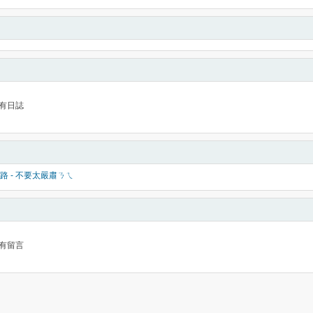
有日誌
路 - 不要太嚴肅ㄋㄟ
有留言