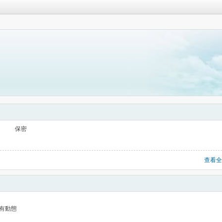
保密
查看全
有動態