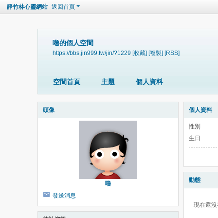
靜竹林心靈網站
返回首頁
嚕的個人空間
https://bbs.jin999.tw/jin/?1229
[收藏]
[複製]
[RSS]
空間首頁
主題
個人資料
頭像
個人資料
性別
生日
動態
嚕
發送消息
現在還沒