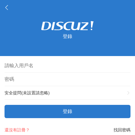
登錄
安全提問(未設置請忽略)
登錄
還沒有註冊？
找回密碼