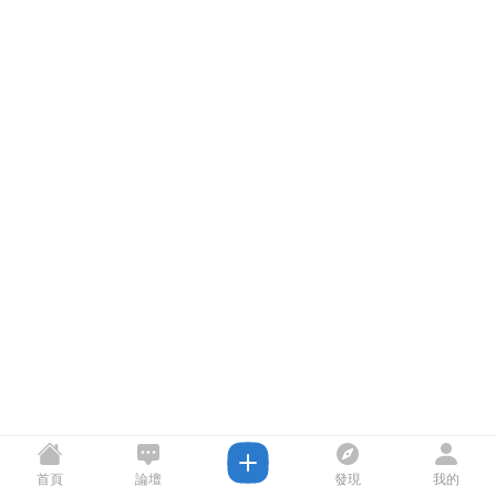
首頁
論壇
發現
我的