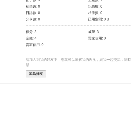
帖子數: 57
主題數: 1
精華數: 0
記錄數: 0
日誌數: 0
相冊數: 0
分享數: 0
已用空間: 0 B
積分: 3
威望: 3
金錢: 4
買家信用: 0
賣家信用: 0
請加入到我的好友中，您就可以瞭解我的近況，與我一起交流，隨時
繫
加為好友