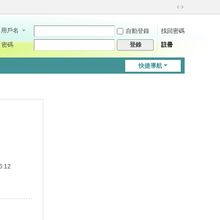
切
換
用戶名
自動登錄
找回密碼
到
寬
密碼
註冊
登錄
版
快捷導航
:12