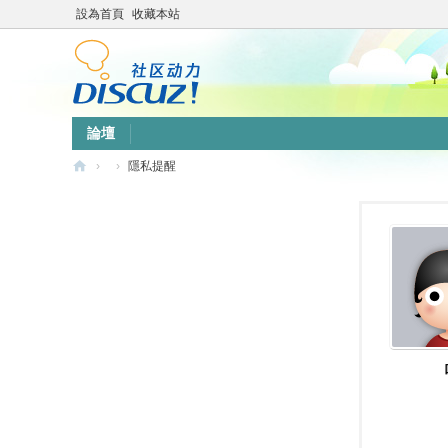
設為首頁
收藏本站
論壇
›
›
隱私提醒
靜
竹
林
心
靈
網
站