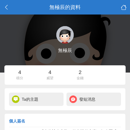
無極辰的資料
無極辰
4
4
2
積分
威望
金錢
Ta的主題
發短消息
個人簽名