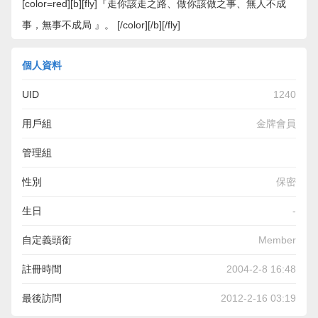
[color=red][b][fly]『走你該走之路、做你該做之事、無人不成
事，無事不成局 』。 [/color][/b][/fly]
個人資料
UID
1240
用戶組
金牌會員
管理組
性別
保密
生日
-
自定義頭銜
Member
註冊時間
2004-2-8 16:48
最後訪問
2012-2-16 03:19