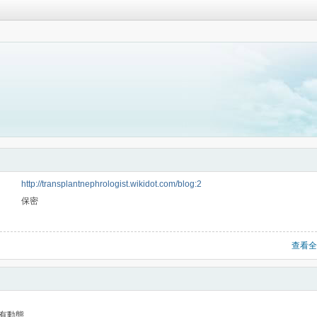
http://transplantnephrologist.wikidot.com/blog:2
保密
查看全
有動態