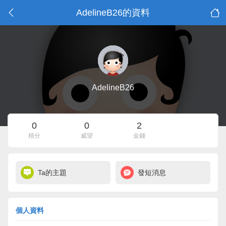
AdelineB26的資料
AdelineB26
0
0
2
積分
威望
金錢
Ta的主題
發短消息
個人資料