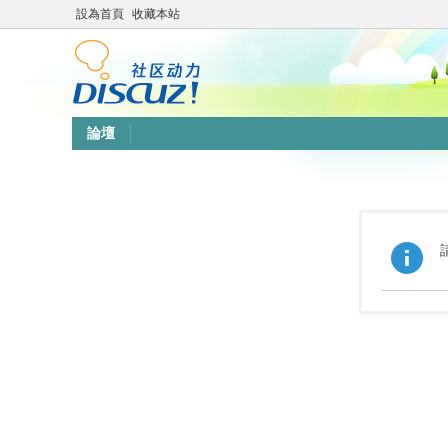
設為首頁
收藏本站
論壇