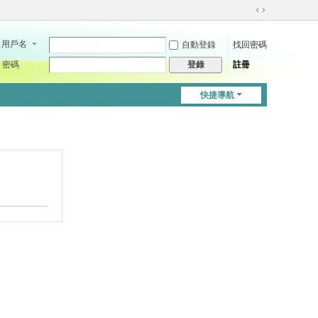
切
換
用戶名
自動登錄
找回密碼
到
寬
密碼
註冊
登錄
版
快捷導航