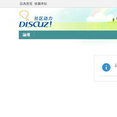
設為首頁
收藏本站
論壇