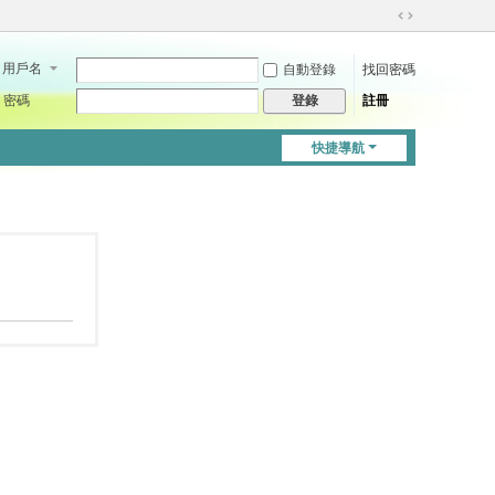
切
換
用戶名
自動登錄
找回密碼
到
寬
密碼
註冊
登錄
版
快捷導航