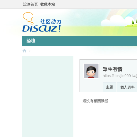
設為首頁
收藏本站
論壇
›
靜
竹
眾生有情
https://bbs.jin999.tw
林
心
主題
個人資料
靈
還沒有相關動態
網
站