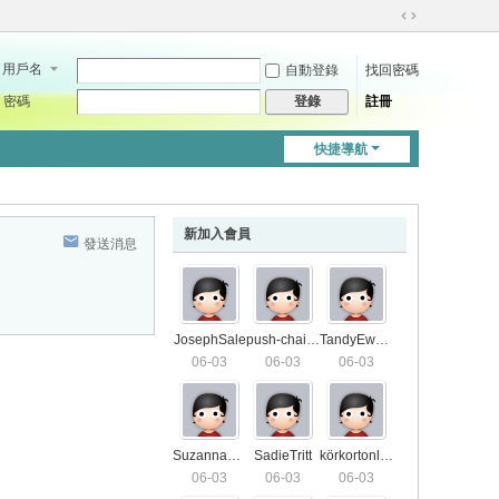
切
換
用戶名
自動登錄
找回密碼
到
寬
密碼
註冊
登錄
版
快捷導航
新加入會員
發送消息
JosephSale
push-chair7571
TandyEwald
06-03
06-03
06-03
SuzannaS01
SadieTritt
körkortonline4406
06-03
06-03
06-03