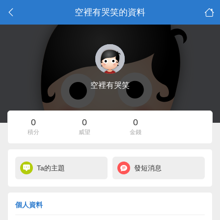
空裡有哭笑的資料
空裡有哭笑
0
0
0
積分
威望
金錢
Ta的主題
發短消息
個人資料