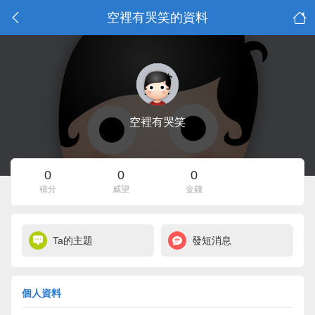
空裡有哭笑的資料
空裡有哭笑
0
0
0
積分
威望
金錢
Ta的主題
發短消息
個人資料