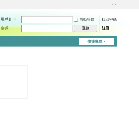
切
換
用戶名
自動登錄
找回密碼
到
寬
密碼
註冊
登錄
版
快捷導航