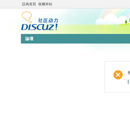
設為首頁
收藏本站
論壇