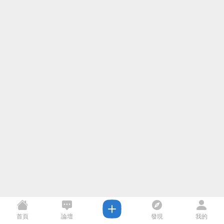
首頁
論壇
發現
我的