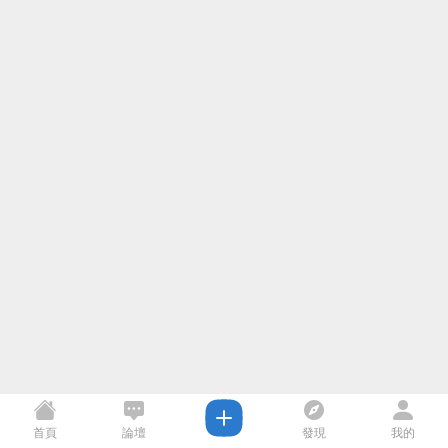
首頁
論壇
發現
我的