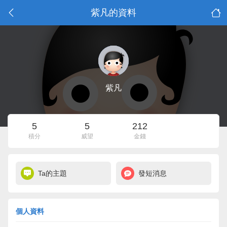
紫凡的資料
紫凡
5
5
212
積分
威望
金錢
Ta的主題
發短消息
個人資料