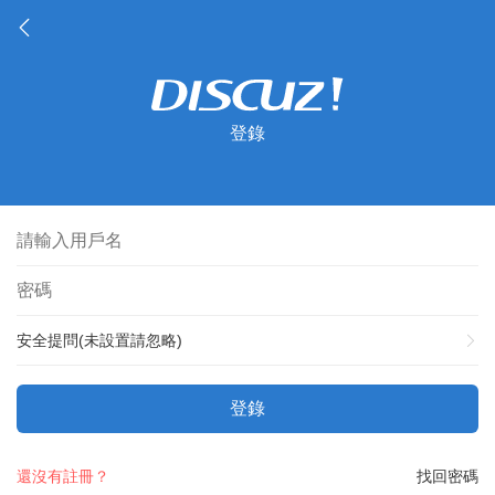
登錄
安全提問(未設置請忽略)
登錄
還沒有註冊？
找回密碼