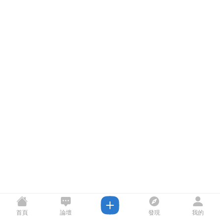
首頁
論壇
發現
我的