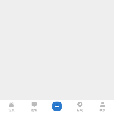
首頁
論壇
發現
我的