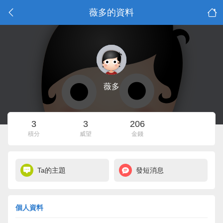
薇多的資料
薇多
3
3
206
積分
威望
金錢
Ta的主題
發短消息
個人資料