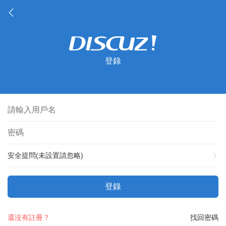
登錄
安全提問(未設置請忽略)
登錄
還沒有註冊？
找回密碼