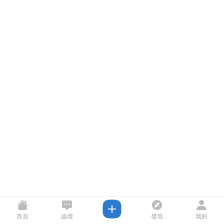
首頁
論壇
發現
我的