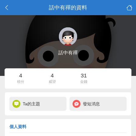
話中有禪的資料
話中有禪
4
4
31
積分
威望
金錢
Ta的主題
發短消息
個人資料