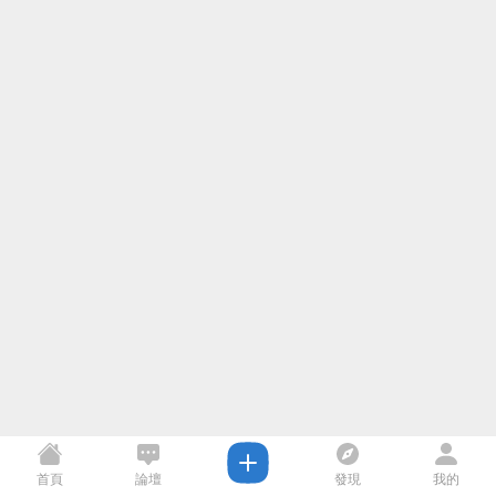
首頁
論壇
發現
我的