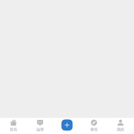
首頁
論壇
發現
我的