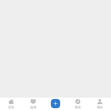
首頁
論壇
發現
我的