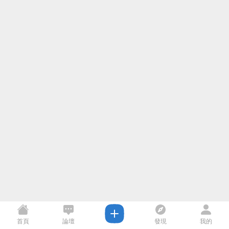
首頁
論壇
發現
我的