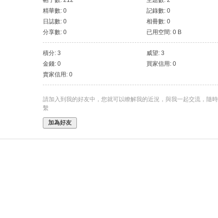
帖子數: 212
主題數: 2
精華數: 0
記錄數: 0
日誌數: 0
相冊數: 0
分享數: 0
已用空間: 0 B
積分: 3
威望: 3
金錢: 0
買家信用: 0
賣家信用: 0
請加入到我的好友中，您就可以瞭解我的近況，與我一起交流，隨時
繫
加為好友