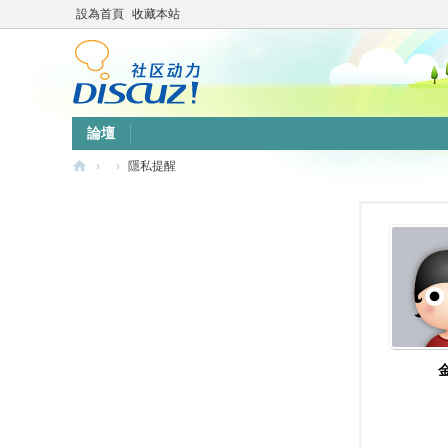
設為首頁
收藏本站
論壇
›
›
隱私提醒
靜
竹
林
心
靈
網
站