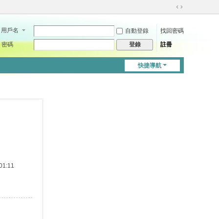
切
換
用戶名
自動登錄
找回密碼
到
寬
密碼
註冊
登錄
版
快捷導航
1:11