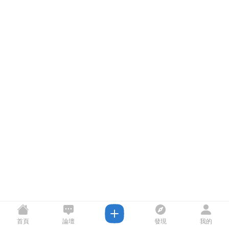
首頁
論壇
發現
我的