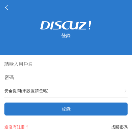
登錄
安全提問(未設置請忽略)
登錄
還沒有註冊？
找回密碼