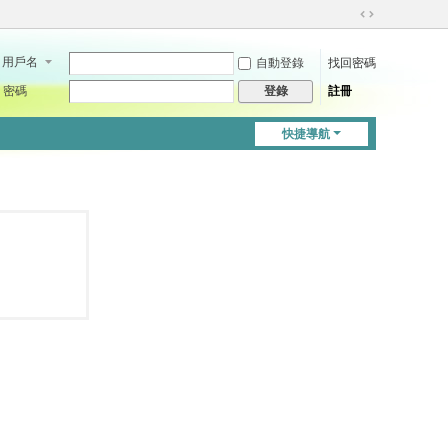
切
換
用戶名
自動登錄
找回密碼
到
寬
密碼
註冊
登錄
版
快捷導航