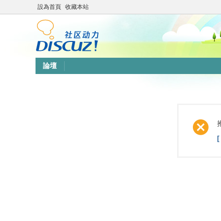
設為首頁
收藏本站
論壇