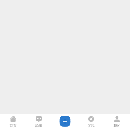
首頁
論壇
發現
我的