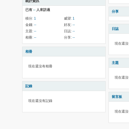
統計資訊
已有
--
人來訪過
分享
積分:
1
威望:
1
金錢:
--
好友:
--
日誌
主題:
--
日誌:
--
相冊:
--
分享:
--
現在還沒
相冊
主題
現在還沒有相冊
現在還沒
記錄
留言板
現在還沒有記錄
現在還沒