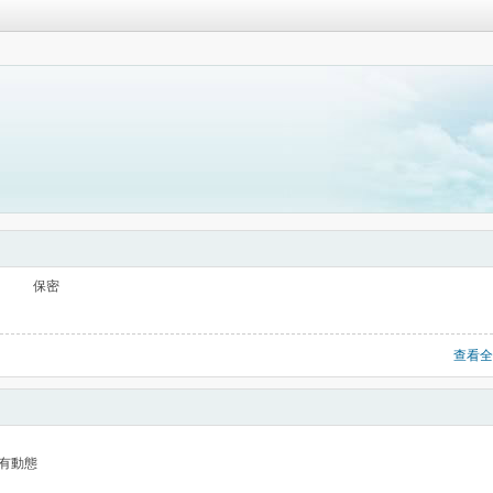
保密
查看全
有動態