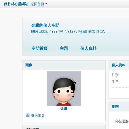
靜竹林心靈網站
返回首頁
金鷹的個人空間
https://bbs.jin999.tw/jin/?1273
[收藏]
[複製]
[RSS]
空間首頁
主題
個人資料
頭像
個人資料
性別
生日
動態
金鷹
發送消息
現在還沒