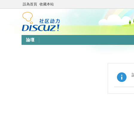
設為首頁
收藏本站
論壇