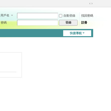
切
換
用戶名
自動登錄
找回密碼
到
寬
密碼
註冊
登錄
版
快捷導航