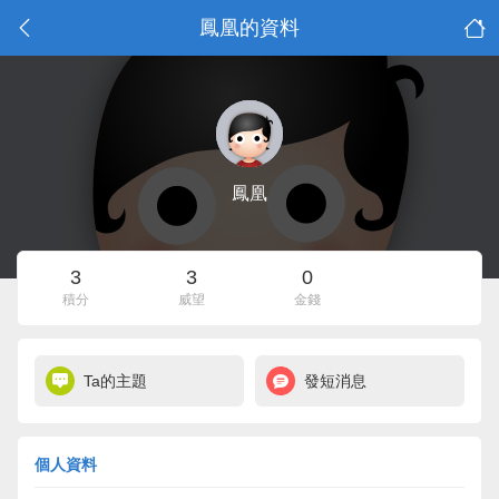
鳳凰的資料
鳳凰
3
3
0
積分
威望
金錢
Ta的主題
發短消息
個人資料