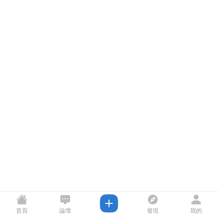
首頁
論壇
發現
我的