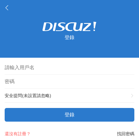
登錄
安全提問(未設置請忽略)
登錄
還沒有註冊？
找回密碼