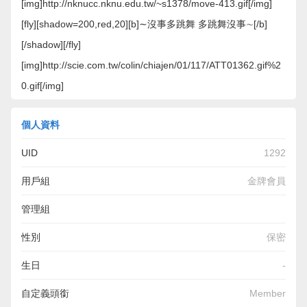
[img]http://nknucc.nknu.edu.tw/~s1378/move-413.gif[/img]
[fly][shadow=200,red,20][b]∼沒事多跳舞 多跳舞沒事∼[/b]
[/shadow][/fly]
[img]http://scie.com.tw/colin/chiajen/01/117/ATT01362.gif%2
0.gif[/img]
個人資料
UID
1292
用戶組
金牌會員
管理組
性別
保密
生日
-
自定義頭銜
Member