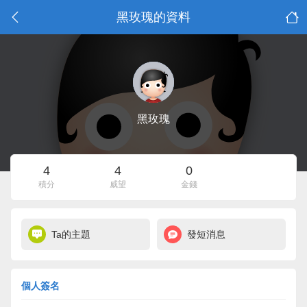
黑玫瑰的資料
黑玫瑰
4
4
0
積分
威望
金錢
Ta的主題
發短消息
個人簽名