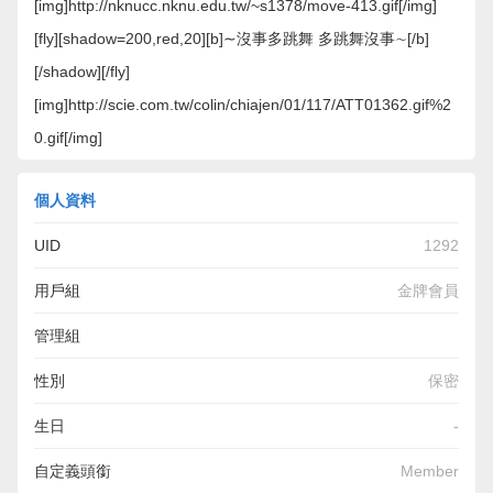
[img]http://nknucc.nknu.edu.tw/~s1378/move-413.gif[/img]
[fly][shadow=200,red,20][b]∼沒事多跳舞 多跳舞沒事∼[/b]
[/shadow][/fly]
[img]http://scie.com.tw/colin/chiajen/01/117/ATT01362.gif%2
0.gif[/img]
個人資料
UID
1292
用戶組
金牌會員
管理組
性別
保密
生日
-
自定義頭銜
Member