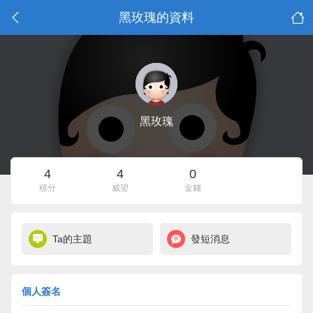
黑玫瑰的資料
黑玫瑰
4
4
0
積分
威望
金錢
Ta的主題
發短消息
個人簽名