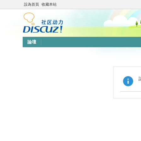
設為首頁
收藏本站
論壇