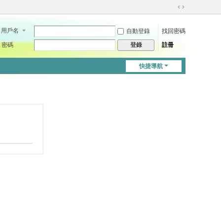
切
換
用戶名
自動登錄
找回密碼
到
寬
密碼
註冊
登錄
版
快捷導航