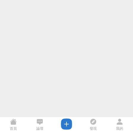
首頁
論壇
發現
我的