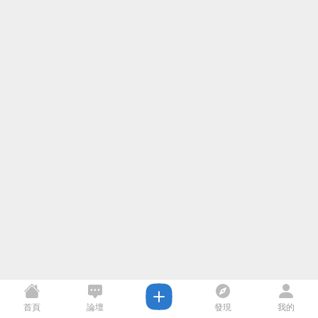
首頁
論壇
發現
我的