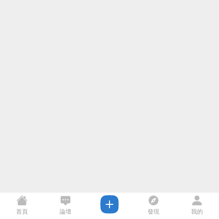
首頁
論壇
發現
我的