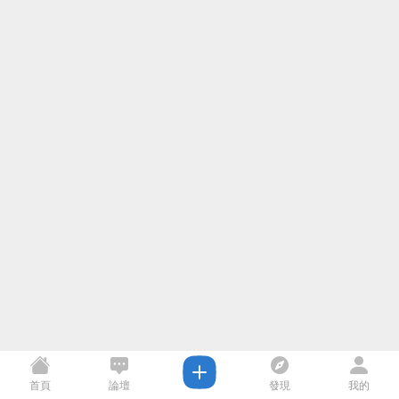
首頁
論壇
發現
我的