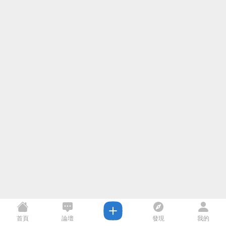
首頁
論壇
發現
我的