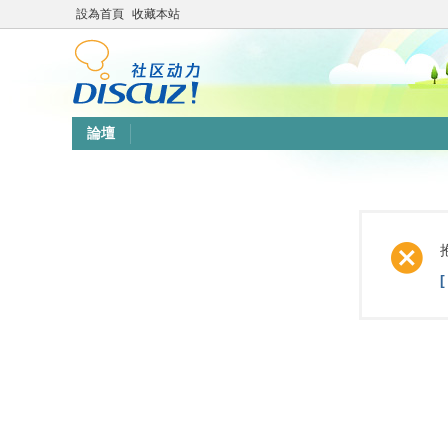
設為首頁
收藏本站
論壇