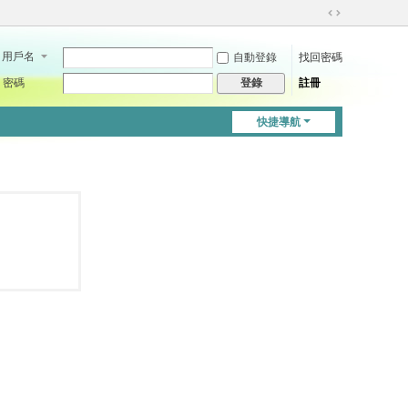
切
換
用戶名
自動登錄
找回密碼
到
寬
密碼
註冊
登錄
版
快捷導航